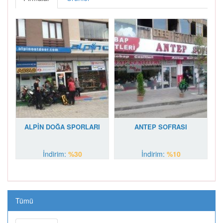
Giovane Gentile
YUYU ANNE BEBEK
EVİ (SARAY BOSNA
CADDESİ)
ALPİN DOĞA SPORLARI
ANTEP SOFRASI
GÖNÜL KAHVESİ
FERDA MODA EVİ
İndirim:
%30
İndirim:
%10
Tümü