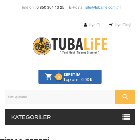
Telefon :
0 850 304 13 25
E-Posta :
site@tubalife.com.tr
Üye Ol
Üye Girişi
SEPETİM
0
Toplam : 0,00
KATEGORILER