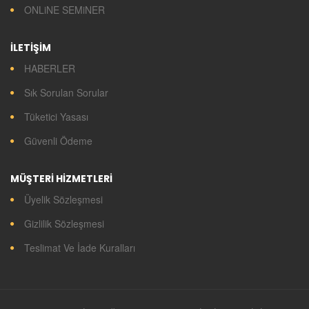
ONLiNE SEMiNER
İLETİŞİM
HABERLER
Sık Sorulan Sorular
Tüketici Yasası
Güvenli Ödeme
MÜŞTERİ HİZMETLERİ
Üyelik Sözleşmesi
Gizlilik Sözleşmesi
Teslimat Ve İade Kuralları