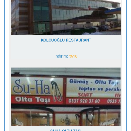
ŞEHZADE
BUHARA
MANGALBAŞI
HASTAHANESİ
KOLCUOĞLU RESTAURANT
İndirim:
%10
SUHA OLTU TAŞI