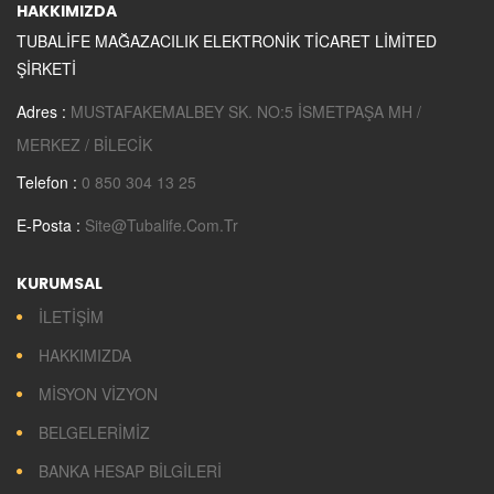
HAKKIMIZDA
TUBALİFE MAĞAZACILIK ELEKTRONİK TİCARET LİMİTED
ŞİRKETİ
Adres :
MUSTAFAKEMALBEY SK. NO:5 İSMETPAŞA MH /
MERKEZ / BİLECİK
Telefon :
0 850 304 13 25
E-Posta :
Site@tubalife.com.tr
KURUMSAL
İLETİŞİM
HAKKIMIZDA
MİSYON VİZYON
BELGELERİMİZ
BANKA HESAP BİLGİLERİ