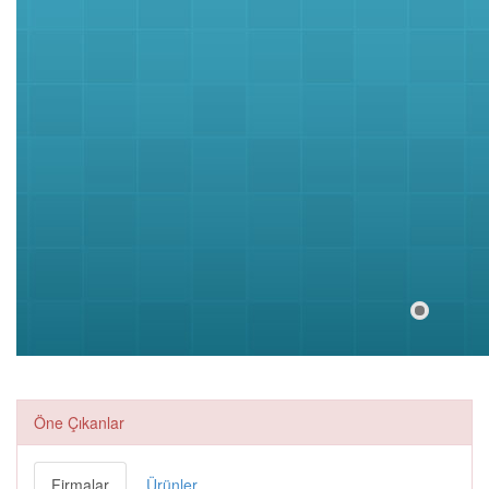
ERZURUM ÇİFTLİĞİ
İSTİKBAL
HACEGAN MISIR
KOÇ ÇAĞ KEBAP
ÇARŞISI
Öne Çıkanlar
ELİT SPOR CENTER
İLHAMİ AKSU DİŞ
Firmalar
Ürünler
HEKİMLİĞİ