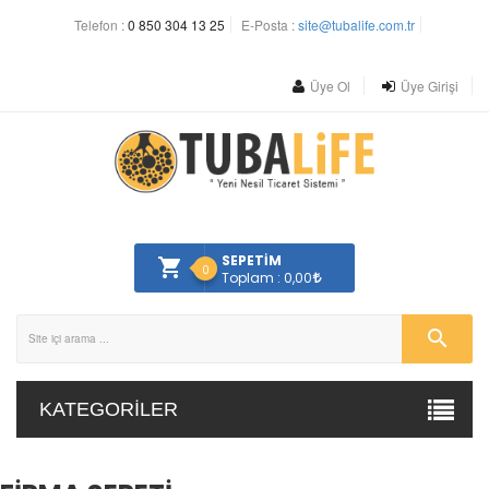
Telefon :
0 850 304 13 25
E-Posta :
site@tubalife.com.tr
Üye Ol
Üye Girişi
SEPETİM
0
Toplam : 0,00
KATEGORILER