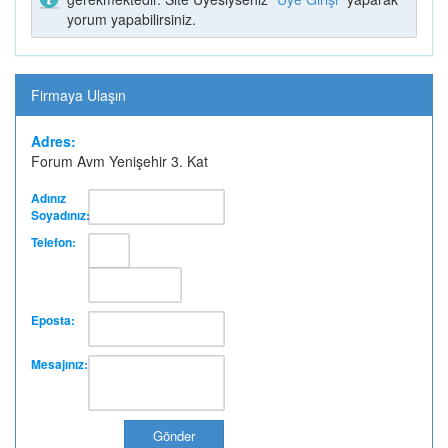
yorum yapabilirsiniz.
TATLI PARK (1)
LÖP LÖP TAVUK
DÖNER
Firmaya Ulaşın
Adres:
Forum Avm Yenişehir 3. Kat
MODA TESETTÜR
KUZEY OPTİK
Adınız
Soyadınız:
Telefon:
Eposta:
ZURNA DÜRÜM
ALPİN DOĞA
Mesajınız:
BATMAN
SPORLARI