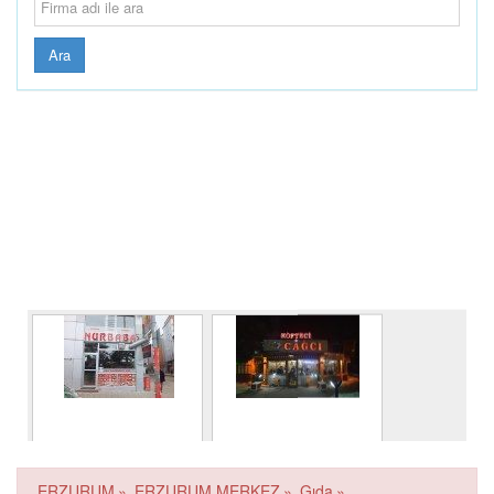
Ara
NUR BABA
HACIBEY CAĞ
KEBAP KÖFTE
ERZURUM
»
ERZURUM MERKEZ
»
Gıda
»