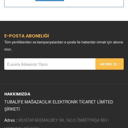
ŞEHZADE
BUHARA
MANGALBAŞI
HASTAHANESİ
E-POSTA ABONELİĞİ
Tüm yeniliklerden ve kampanyalardan e-posta ile haberdar olmak için abone
olun.
ABONE OL !
HAKKIMIZDA
TUBALİFE MAĞAZACILIK ELEKTRONİK TİCARET LİMİTED
ŞİRKETİ
Adres :
MUSTAFAKEMALBEY SK. NO:5 İSMETPAŞA MH /