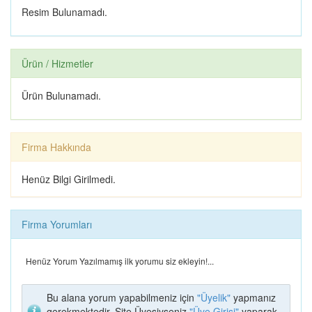
ELİT SPOR CENTER
İLHAMİ AKSU DİŞ
Resim Bulunamadı.
HEKİMLİĞİ
Ürün / Hizmetler
Ürün Bulunamadı.
Giovane Gentile
YUYU ANNE BEBEK
EVİ (SARAY BOSNA
CADDESİ)
Firma Hakkında
Henüz Bilgi Girilmedi.
GÖNÜL KAHVESİ
FERDA MODA EVİ
Firma Yorumları
Henüz Yorum Yazılmamış ilk yorumu siz ekleyin!...
Bu alana yorum yapabilmeniz için
"Üyelik"
yapmanız
gerekmektedir. Site Üyesiyseniz
"Üye Girişi"
yaparak