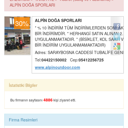
ALPİN DOĞA SPORLARI
ALPİN DOĞA SPORLARI
30%
* % 10 İNDİRİM TÜM İNDİRİMLERDEN SONRAKİ 
BİR İNDİRİMDİR. * HERHANGİ SATIN ALINAN 2. 
ERZURUM ÇİFTLİĞİ
İSTİKBAL
UYGULANMAKTADIR. * (BİSİKLET, KOL SAATİ V
BİR İNDİRİM UYGULANMAMAKTADIR)
Adres: SARAYBOSNA CADDESİ TUBALİFE GENEL
Tel:
04422150002
Cep:
05412256725
www.alpinoutdoor.com
HACEGAN MISIR
KOÇ ÇAĞ KEBAP
İstatistiki Bilgiler
ÇARŞISI
4886
Bu firmanın sayfasını
kişi ziyaret etti.
Firma Resimleri