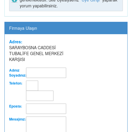
yorum yapabilirsiniz.
TATLI PARK (1)
LÖP LÖP TAVUK
DÖNER
Firmaya Ulaşın
Adres:
SARAYBOSNA CADDESİ
TUBALİFE GENEL MERKEZİ
MODA TESETTÜR
KUZEY OPTİK
KARŞISI
Adınız
Soyadınız:
Telefon:
ZURNA DÜRÜM
ALPİN DOĞA
Eposta:
BATMAN
SPORLARI
Mesajınız: