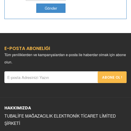
ŞEHZADE
BUHARA
MANGALBAŞI
HASTAHANESİ
E-POSTA ABONELİĞİ
Tüm yeniliklerden ve kampanyalardan e-posta ile haberdar olmak için abone
olun.
ABONE OL !
HAKKIMIZDA
TUBALİFE MAĞAZACILIK ELEKTRONİK TİCARET LİMİTED
ŞİRKETİ