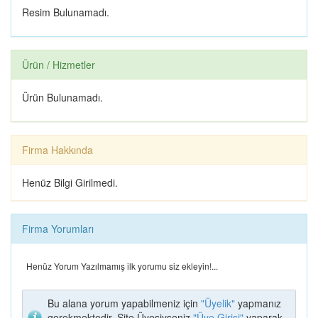
ELİT SPOR CENTER
İLHAMİ AKSU DİŞ
Resim Bulunamadı.
HEKİMLİĞİ
Ürün / Hizmetler
Ürün Bulunamadı.
Giovane Gentile
YUYU ANNE BEBEK
EVİ (SARAY BOSNA
CADDESİ)
Firma Hakkında
Henüz Bilgi Girilmedi.
GÖNÜL KAHVESİ
FERDA MODA EVİ
Firma Yorumları
Henüz Yorum Yazılmamış ilk yorumu siz ekleyin!...
Bu alana yorum yapabilmeniz için
"Üyelik"
yapmanız
gerekmektedir. Site Üyesiyseniz
"Üye Girişi"
yaparak