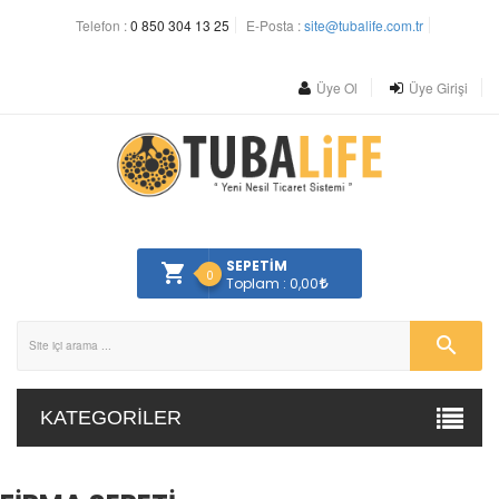
Telefon :
0 850 304 13 25
E-Posta :
site@tubalife.com.tr
Üye Ol
Üye Girişi
SEPETİM
0
Toplam : 0,00
KATEGORILER