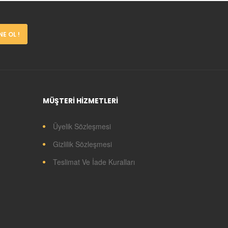
E OL !
MÜŞTERİ HİZMETLERİ
Üyelik Sözleşmesi
Gizlilik Sözleşmesi
Teslimat Ve İade Kuralları