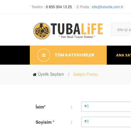
Telefon :
0 850 304 13 25
E-Posta :
site@tubalife.com.tr
TÜM KATEGORİLER
ANA SA
Üyelik Sayfam
İletişim Formu
İsim
*
:
Soyisim
*
: