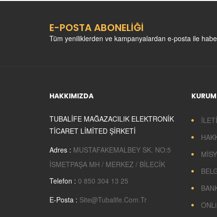
E-POSTA ABONELİĞİ
Tüm yeniliklerden ve kampanyalardan e-posta ile habe
HAKKIMIZDA
KURUM
TUBALİFE MAĞAZACILIK ELEKTRONİK
İLET
TİCARET LİMİTED ŞİRKETİ
HAK
Adres :
MUSTAFAKEMALBEY SK. NO:5
MİSY
İSMETPAŞA MH / MERKEZ / BİLECİK
BEL
Telefon :
0 850 304 13 25
BANK
E-Posta :
Site@tubalife.com.tr
ONLi