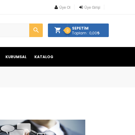
Üye Ol
Üye Girişi
SEPETİM
0
Toplam : 0,00
KURUMSAL
KATALOG