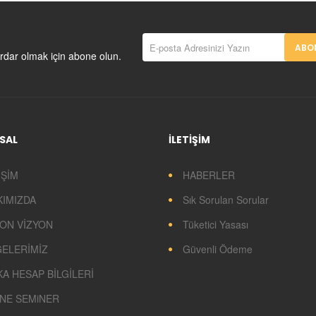
ABON
rdar olmak için abone olun.
SAL
İLETİŞİM
İŞİM
HABERLER
KIMIZDA
Sık Sorulan Sorular
ON VİZYON
Tüketici Yasası
GELERİMİZ
Güvenli Ödeme
A HESAP BİLGİLERİ
NE SEMiNER