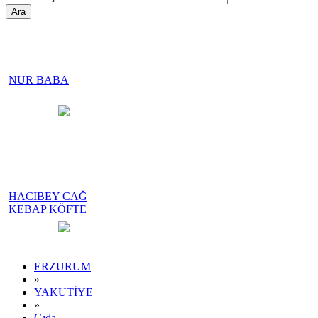
Ara
NUR BABA
HACIBEY CAĞ
KEBAP KÖFTE
ERZURUM
»
YAKUTİYE
»
ERZURUM ÇİFTLİĞİ
Gıda