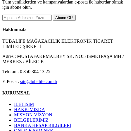
Tüm yeniliklerden ve kampanyalardan e-posta ile haberdar olmak
için abone olun.
Abone Ol !
Hakkımızda
FERDA MODA EVİ
TUBALİFE MAĞAZACILIK ELEKTRONİK TİCARET
LİMİTED ŞİRKETİ
Adres :
MUSTAFAKEMALBEY SK. NO:5 İSMETPAŞA MH /
MERKEZ / BİLECİK
Telefon :
0 850 304 13 25
E-Posta :
site@tubalife.com.tr
TATLI PARK (1)
KURUMSAL
İLETİŞİM
HAKKIMIZDA
MİSYON VİZYON
BELGELERİMİZ
BANKA HESAP BİLGİLERİ
LÖP LÖP TAVUK
ONLiNE SEMiNER