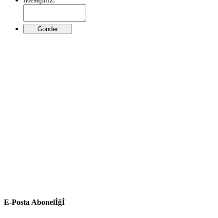
Giovane Gentile
YUYU ANNE BEBEK
EVİ (SARAY BOSNA
CADDESİ)
GÖNÜL KAHVESİ
E-Posta Abonelİğİ