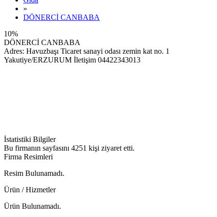
»
DÖNERCİ CANBABA
10%
DÖNERCİ CANBABA
Adres: Havuzbaşı Ticaret sanayi odası zemin kat no. 1
Yakutiye/ERZURUM İletişim 04422343013
İSTİKBAL
İstatistiki Bilgiler
Bu firmanın sayfasını
4251
kişi ziyaret etti.
HACEGAN MISIR
Firma Resimleri
ÇARŞISI
Resim Bulunamadı.
Ürün / Hizmetler
Ürün Bulunamadı.