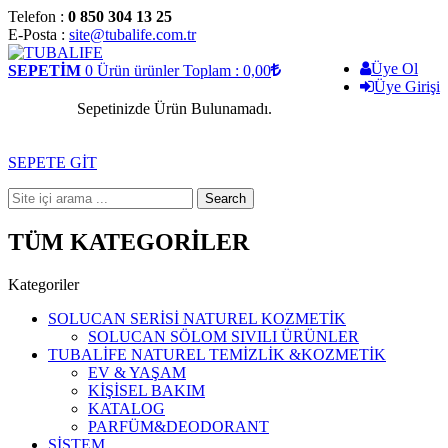
Telefon :
0 850 304 13 25
E-Posta :
site@tubalife.com.tr
Üye Ol
SEPETİM
0
Ürün
ürünler
Toplam : 0,00
Üye Girişi
Sepetinizde Ürün Bulunamadı.
SEPETE GİT
Search
TÜM KATEGORİLER
Kategoriler
SOLUCAN SERİSİ NATUREL KOZMETİK
SOLUCAN SÖLOM SIVILI ÜRÜNLER
TUBALİFE NATUREL TEMİZLİK &KOZMETİK
EV & YAŞAM
KİŞİSEL BAKIM
KATALOG
PARFÜM&DEODORANT
SİSTEM