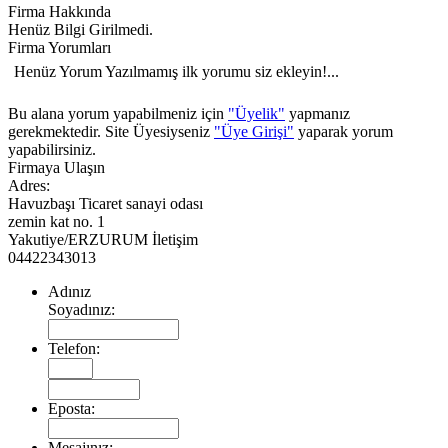
Firma Hakkında
Henüz Bilgi Girilmedi.
KOÇ ÇAĞ KEBAP
Firma Yorumları
Henüz Yorum Yazılmamış ilk yorumu siz ekleyin!...
Bu alana yorum yapabilmeniz için
"Üyelik"
yapmanız
gerekmektedir. Site Üyesiyseniz
"Üye Girişi"
yaparak yorum
yapabilirsiniz.
Firmaya Ulaşın
Adres:
ELİT SPOR CENTER
Havuzbaşı Ticaret sanayi odası
zemin kat no. 1
Yakutiye/ERZURUM İletişim
04422343013
Adınız
Soyadınız:
Telefon:
İLHAMİ AKSU DİŞ
HEKİMLİĞİ
Eposta:
Mesajınız: