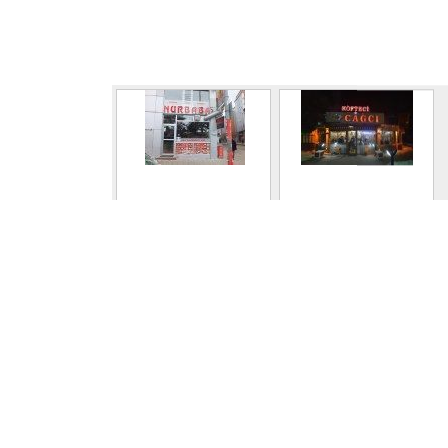
NUR BABA
HACIBEY CAĞ
KEBAP KÖFTE
ERZURUM ÇİFTLİĞİ
İSTİKBAL