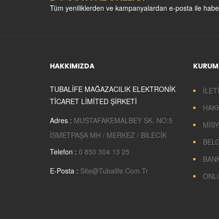
CADDESİ)
Tüm yeniliklerden ve kampanyalardan e-posta ile habe
GÖNÜL KAHVESİ
FERDA MODA EVİ
HAKKIMIZDA
KURUM
TUBALİFE MAĞAZACILIK ELEKTRONİK
İLET
TİCARET LİMİTED ŞİRKETİ
HAK
Adres :
MUSTAFAKEMALBEY SK. NO:5
MİSY
İSMETPAŞA MH / MERKEZ / BİLECİK
TATLI PARK (1)
LÖP LÖP TAVUK
BEL
DÖNER
Telefon :
0 850 304 13 25
BANK
E-Posta :
Site@tubalife.com.tr
ONLi
MODA TESETTÜR
KUZEY OPTİK