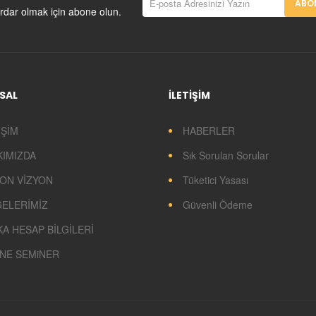
ABON
rdar olmak için abone olun.
SAL
İLETİŞİM
İŞİM
HABERLER
KIMIZDA
Sık Sorulan Sorular
ON VİZYON
Tüketici Yasası
GELERİMİZ
Güvenli Ödeme
A HESAP BİLGİLERİ
NE SEMiNER