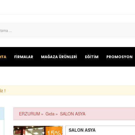
YFA
FİRMALAR
MAĞAZA ÜRÜNLERİ
EĞİTİM
PROMOSYON
z !
ERZURUM
»
Gıda
»
SALON ASYA
SALON ASYA
15%