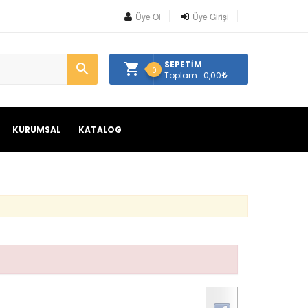
Üye Ol
Üye Girişi
SEPETİM
0
Toplam : 0,00
KURUMSAL
KATALOG