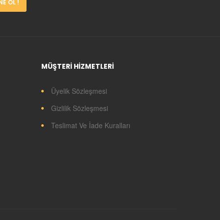
E OL !
MÜŞTERİ HİZMETLERİ
Üyelik Sözleşmesi
Gizlilik Sözleşmesi
Teslimat Ve İade Kuralları