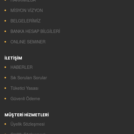
MİSYON VİZYON
BELGELERİMİZ
BANKA HESAP BİLGİLERİ
ONLiNE SEMiNER
İLETİŞİM
HABERLER
Sık Sorulan Sorular
Tüketici Yasası
Güvenli Ödeme
MÜŞTERİ HİZMETLERİ
Üyelik Sözleşmesi