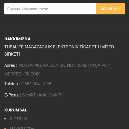
ABONE OL !
HAKKIMIZDA
TUBALİFE MAĞAZACILIK ELEKTRONİK TİCARET LİMİTED
ŞİRKETİ
Adres :
MUSTAFAKEMALBEY SK. NO:5 İSMETPAŞA MH /
MERKEZ / BİLECİK
Telefon :
0 850 304 13 25
E-Posta :
Site@tubalife.com.tr
KURUMSAL
İLETİŞİM
HAKKIMIZDA