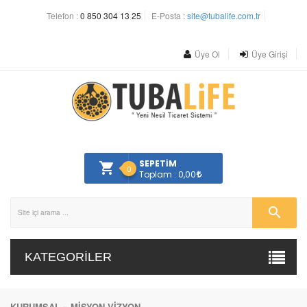
Telefon :
0 850 304 13 25
E-Posta :
site@tubalife.com.tr
Üye Ol
Üye Girişi
SEPETİM
0
Toplam : 0,00
KATEGORILER
KURUMSAL
»
MİSYON VİZYON